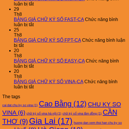
ở
luận bị tắt
BẢNG
29
GIÁ
Th8
CHỮ
BẢNG GIÁ CHỮ KÝ SỐ FAST-CA
Chức năng bình
KÝ
ở
luận bị tắt
SỐ
BẢNG
25
VNPT-
GIÁ
Th8
CA
CHỮ
BẢNG GIÁ CHỮ KÝ SỐ FPT-CA
Chức năng bình luận
ở
KÝ
bị tắt
BẢNG
SỐ
20
GIÁ
FAST-
Th8
CHỮ
CA
BẢNG GIÁ CHỮ KÝ SỐ EASY-CA
Chức năng bình
KÝ
ở
luận bị tắt
SỐ
BẢNG
20
FPT-
GIÁ
Th8
CA
CHỮ
BẢNG GIÁ CHỮ KÝ SỐ VINA-CA
Chức năng bình
KÝ
ở
luận bị tắt
SỐ
BẢNG
The tags
EASY-
GIÁ
Cao Bằng
(12)
CA
CHỮ
CHU KY SO
cai dat chu ky so vina
(1)
KÝ
CẦN
VINA
(6)
SỐ
chữ ký số vina hà nội
(1)
chữ ký số vina lâm đồng
(1)
VINA-
Gia Lai
(17)
THƠ
(9)
CA
huong dan xem thoi han chu ky so