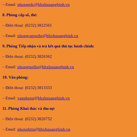
– Email:
phonggdc@bhxhquangbinh.vn
8. Phòng cấp sổ, thẻ:
– Điện thoại: (0232) 3822561
– Email:
phongcapsothe@bhxhquangbinh.vn
9. Phòng Tiếp nhận và trả kết quả thủ tục hành chính:
– Điện thoại: (0232) 3826362
– Email:
phongtnqlhs@bhxhquangbinh.vn
10. Văn phòng:
– Điện thoại: (0232) 3813333
– Email:
vanphong@bhxhquangbinh.vn
11. Phòng Khai thác và thu nợ:
– Điện thoại: (0232) 3820752
– Email:
phongkttn@bhxhquangbinh.vn