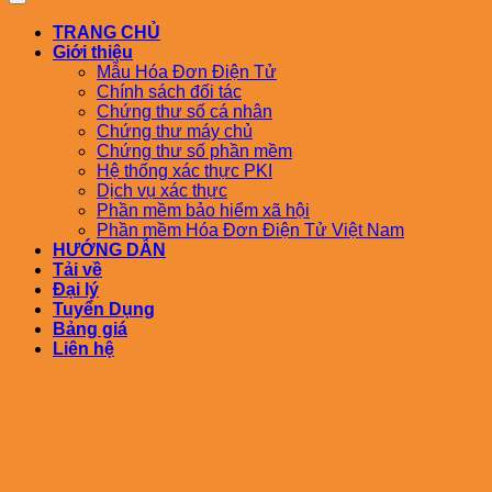
TRANG CHỦ
Giới thiệu
Mẫu Hóa Đơn Điện Tử
Chính sách đối tác
Chứng thư số cá nhân
Chứng thư máy chủ
Chứng thư số phần mềm
Hệ thống xác thực PKI
Dịch vụ xác thực
Phần mềm bảo hiểm xã hội
Phần mềm Hóa Đơn Điện Tử Việt Nam
HƯỚNG DẪN
Tải về
Đại lý
Tuyển Dụng
Bảng giá
Liên hệ