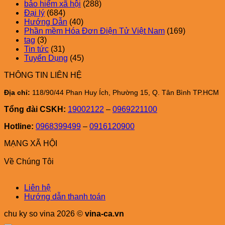
bảo hiểm xã hội
(288)
Đại lý
(684)
Hướng Dẫn
(40)
Phần mềm Hóa Đơn Điện Tử Việt Nam
(169)
tag
(3)
Tin tức
(31)
Tuyển Dụng
(45)
THÔNG TIN LIÊN HỆ
Địa chỉ:
118/90/44 Phan Huy Ích, Phường 15, Q. Tân Bình TP.HCM
Tổng đài CSKH:
19002122
–
0969221100
Hotline:
0968399499
–
0916120900
MẠNG XÃ HỘI
Về Chúng Tôi
Liên hệ
Hướng dẫn thanh toán
chu ky so vina 2026 ©
vina-ca.vn