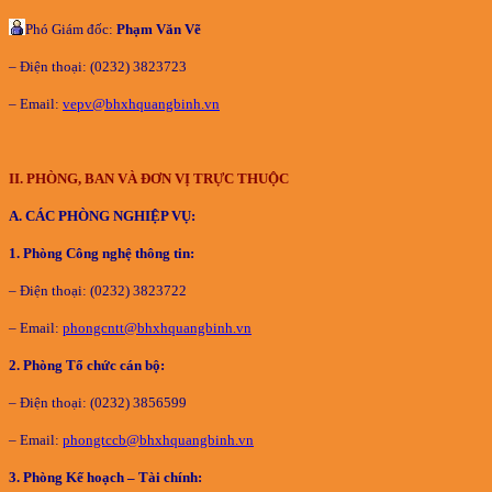
Phó Giám đốc:
Phạm Văn Vẽ
– Điện thoại: (0232) 3823723
– Email:
vepv@bhxhquangbinh.vn
II. PHÒNG, BAN VÀ ĐƠN VỊ TRỰC THUỘC
A. CÁC PHÒNG NGHIỆP VỤ:
1. Phòng Công nghệ thông tin:
– Điện thoại: (0232) 3823722
– Email:
phongcntt@bhxhquangbinh.vn
2. Phòng Tổ chức cán bộ:
– Điện thoại: (0232) 3856599
– Email:
phongtccb@bhxhquangbinh.vn
3. Phòng Kế hoạch – Tài chính: