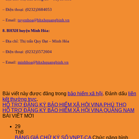
– Điện thoại: (0232)3684053
– Email:
tuyenhoa@bhxhquangbinh.vn
8
. BHXH huyện Minh Hóa:
– Địa chỉ: Thị trấn Quy Đạt – Minh Hóa
– Điện thoại: (0232)3572604
– Email:
minhhoa@bhxhquangbinh.vn
Bài viết này được đăng trong
bảo hiểm xã hội
. Đánh dấu
liên
kết thường trực
.
HỖ TRỢ ĐĂNG KÝ BẢO HIỂM XÃ HỘI VINA PHÚ THỌ
HỖ TRỢ ĐĂNG KÝ BẢO HIỂM XÃ HỘI VINA QUẢNG NAM
BÀI VIẾT MỚI
29
Th8
BẢNG GIÁ CHỮ KÝ SỐ VNPT-CA
Chức năng bình