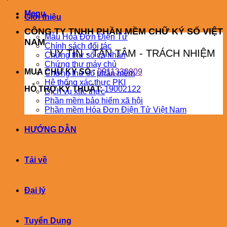
Menu
Giới thiệu
CÔNG TY TNHH PHẦN MỀM CHỮ KÝ SỐ VIỆT
Mẫu Hóa Đơn Điện Tử
NAM
Chính sách đối tác
UY TÍN - TẬN TÂM - TRÁCH NHIỆM
Chứng thư số cá nhân
Chứng thư máy chủ
MUA CHỮ KÝ SỐ :
0911330809
Chứng thư số phần mềm
Hệ thống xác thực PKI
HỖ TRỢ KỸ THUÂT:
19002122
Dịch vụ xác thực
Phần mềm bảo hiểm xã hội
Phần mềm Hóa Đơn Điện Tử Việt Nam
HƯỚNG DẪN
Tải về
Đại lý
Tuyển Dụng