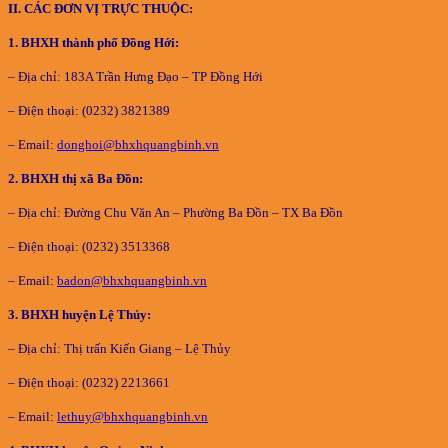
II. CÁC ĐƠN VỊ TRỰC THUỘC:
1. BHXH thành phố Đồng Hới:
– Địa chỉ: 183A Trần Hưng Đạo – TP Đồng Hới
– Điện thoại: (0232) 3821389
– Email:
donghoi@bhxhquangbinh.vn
2
. BHXH thị xã Ba Đồn:
– Địa chỉ: Đường Chu Văn An – Phường Ba Đồn – TX Ba Đồn
– Điện thoại: (0232) 3513368
– Email:
badon@bhxhquangbinh.vn
3
. BHXH huyện Lệ Thủy:
– Địa chỉ: Thị trấn Kiến Giang – Lệ Thủy
– Điện thoại: (0232) 2213661
– Email:
lethuy@bhxhquangbinh.vn