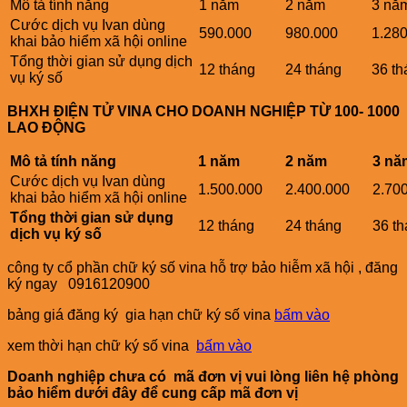
Mô tả tính năng
1 năm
2 năm
3 nă
Cước dịch vụ Ivan dùng
590.000
980.000
1.28
khai bảo hiểm xã hội online
Tổng thời gian sử dụng dịch
12 tháng
24 tháng
36 th
vụ ký số
BHXH ĐIỆN TỬ VINA CHO DOANH NGHIỆP TỪ 100- 1000
LAO ĐỘNG
Mô tả tính năng
1 năm
2 năm
3 nă
Cước dịch vụ Ivan dùng
1.500.000
2.400.000
2.70
khai bảo hiểm xã hội online
Tổng thời gian sử dụng
12 tháng
24 tháng
36 t
dịch vụ ký số
công ty cổ phần chữ ký số vina hỗ trợ bảo hiễm xã hội , đăng
ký ngay 0916120900
bảng giá đăng ký gia hạn chữ ký số vina
bấm vào
xem thời hạn chữ ký số vina
bấm vào
Doanh nghiệp chưa có mã đơn vị vui lòng liên hệ phòng
bảo hiểm dưới đây để cung cấp mã đơn vị