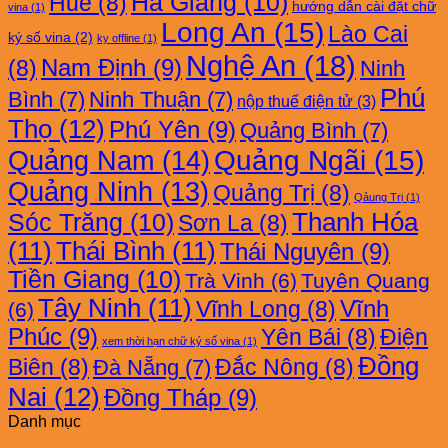
Hà Giang
(10)
Huế
(8)
hướng dẫn cài đặt chữ
vina
(1)
Long An
(15)
Lào Cai
ký số vina
(2)
ky offline
(1)
Nghệ An
(18)
Nam Định
(9)
(8)
Ninh
Phú
Bình
(7)
Ninh Thuận
(7)
nộp thuế điện tử
(3)
Thọ
(12)
Phú Yên
(9)
Quảng Bình
(7)
Quảng Nam
(14)
Quảng Ngãi
(15)
Quảng Ninh
(13)
Quảng Trị
(8)
Qảung Trị
(1)
Thanh Hóa
Sóc Trăng
(10)
Sơn La
(8)
(11)
Thái Bình
(11)
Thái Nguyên
(9)
Tiền Giang
(10)
Trà Vinh
(6)
Tuyên Quang
Tây Ninh
(11)
Vĩnh
Vĩnh Long
(8)
(6)
Phúc
(9)
Yên Bái
(8)
Điện
xem thời hạn chữ ký số vina
(1)
Đồng
Biên
(8)
Đắc Nông
(8)
Đà Nẵng
(7)
Nai
(12)
Đồng Tháp
(9)
Danh mục