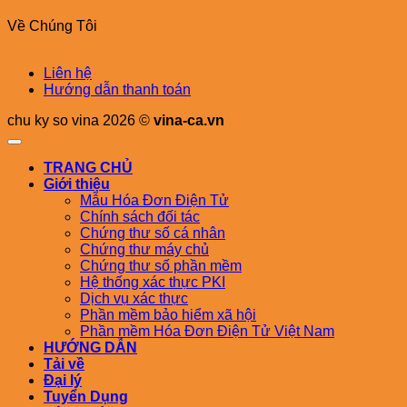
Về Chúng Tôi
Liên hệ
Hướng dẫn thanh toán
chu ky so vina 2026 ©
vina-ca.vn
TRANG CHỦ
Giới thiệu
Mẫu Hóa Đơn Điện Tử
Chính sách đối tác
Chứng thư số cá nhân
Chứng thư máy chủ
Chứng thư số phần mềm
Hệ thống xác thực PKI
Dịch vụ xác thực
Phần mềm bảo hiểm xã hội
Phần mềm Hóa Đơn Điện Tử Việt Nam
HƯỚNG DẪN
Tải về
Đại lý
Tuyển Dụng