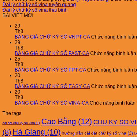
Đại lý chữ ký số vina tuyên quang
Đại lý chữ ký số vina thái bình
BÀI VIẾT MỚI
29
Th8
BẢNG GIÁ CHỮ KÝ SỐ VNPT-CA
Chức năng bình luận 
29
Th8
BẢNG GIÁ CHỮ KÝ SỐ FAST-CA
Chức năng bình luận b
25
Th8
BẢNG GIÁ CHỮ KÝ SỐ FPT-CA
Chức năng bình luận bị
20
Th8
BẢNG GIÁ CHỮ KÝ SỐ EASY-CA
Chức năng bình luận 
20
Th8
BẢNG GIÁ CHỮ KÝ SỐ VINA-CA
Chức năng bình luận b
The tags
Cao Bằng
(12)
CHU KY SO V
cai dat chu ky so vina
(1)
Hà Giang
(10)
(8)
hướng dẫn cài đặt chữ ký số vina
(2)
ky