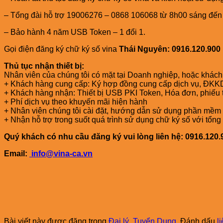
– Tổng đài hỗ trợ 19006276 – 0868 106068 từ 8h00 sáng đến 
– Bảo hành 4 năm USB Token – 1 đổi 1.
Gọi điện đăng ký chữ ký số vina
Thái Nguyên: 0916.120.900
Thủ tục nhận thiết bị:
Nhân viên của chúng tôi có mặt tại Doanh nghiệp, hoặc khác
+ Khách hàng cung cấp: Ký hợp đồng cung cấp dịch vụ, ĐKKD
+ Khách hàng nhận: Thiết bị USB PKI Token, Hóa đơn, phiếu 
+ Phí dịch vụ theo khuyến mãi hiện hành
+ Nhân viên chúng tôi cài đặt, hướng dẫn sử dụng phần mềm 
+ Nhận hỗ trợ trong suốt quá trình sử dụng chữ ký số với t
Quý khách có nhu cầu đăng ký vui lòng liên hệ: 0916.120.
Email:
info@vina-ca.vn
Bài viết này được đăng trong
Đại lý
,
Tuyển Dụng
. Đánh dấu
l