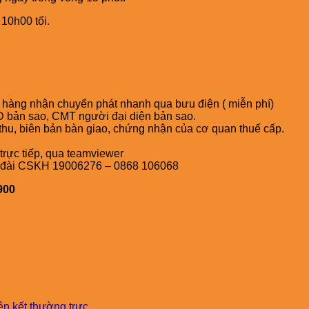
10h00 tối.
h hàng nhận chuyển phát nhanh qua bưu điện ( miễn phí)
 bản sao, CMT người đại diện bản sao.
thu, biên bản bàn giao, chứng nhận của cơ quan thuế cấp.
trực tiếp, qua teamviewer
ổng đài CSKH 19006276 – 0868 106068
900
iên kết thường trực
.