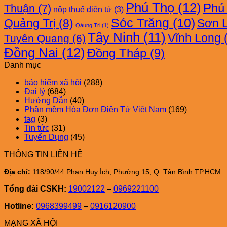
Phú Thọ
(12)
Phú
Thuận
(7)
nộp thuế điện tử
(3)
Sóc Trăng
(10)
Quảng Trị
(8)
Sơn 
Qảung Trị
(1)
Tây Ninh
(11)
Vĩnh Long
(
Tuyên Quang
(6)
Đồng Nai
(12)
Đồng Tháp
(9)
Danh mục
bảo hiểm xã hội
(288)
Đại lý
(684)
Hướng Dẫn
(40)
Phần mềm Hóa Đơn Điện Tử Việt Nam
(169)
tag
(3)
Tin tức
(31)
Tuyển Dụng
(45)
THÔNG TIN LIÊN HỆ
Địa chỉ:
118/90/44 Phan Huy Ích, Phường 15, Q. Tân Bình TP.HCM
Tổng đài CSKH:
19002122
–
0969221100
Hotline:
0968399499
–
0916120900
MẠNG XÃ HỘI