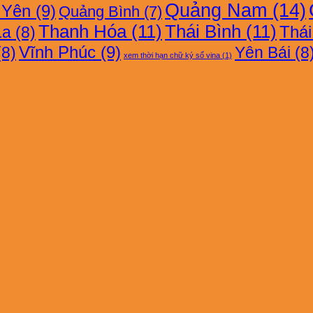
Quảng Nam
(14)
 Yên
(9)
Quảng Bình
(7)
CA
Thanh Hóa
(11)
Thái Bình
(11)
Thá
La
(8)
Vĩnh Phúc
(9)
8)
Yên Bái
(8
xem thời hạn chữ ký số vina
(1)