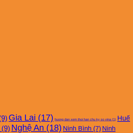
Gia Lai
(17)
(9)
Huế
huong dan xem thoi han chu ky so vina
(1)
Nghệ An
(18)
(9)
Ninh Bình
(7)
Ninh