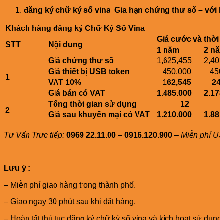
đăng ký chữ ký số vina Gia hạn chứng thư số – vớ
Khách hàng đăng ký Chữ Ký Số Vina
Giá cước và thời
STT
Nội dung
1 năm
2 n
Giá chứng thư số
1,625,455
2,40
Giá thiết bị USB token
450.000
450
1
VAT 10%
162,545
240
Giá bán có VAT
1.485.000
2.17
Tổng thời gian sử dụng
12
2
2
Giá sau khuyến mại có VAT
1.210.000
1.88
Tư Vấn Trực tiếp:
0969 22.11.00 – 0916.120.900
–
Miễn phí U
Lưu ý :
– Miễn phí giao hàng trong thành phố.
– Giao ngay 30 phút sau khi đặt hàng.
– Hoàn tất thủ tục đăng ký chữ ký số vina và kích hoạt sử dụn