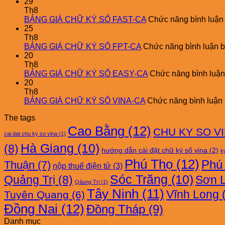
29
Th8
BẢNG GIÁ CHỮ KÝ SỐ FAST-CA
Chức năng bình luận b
25
Th8
BẢNG GIÁ CHỮ KÝ SỐ FPT-CA
Chức năng bình luận bị
20
Th8
BẢNG GIÁ CHỮ KÝ SỐ EASY-CA
Chức năng bình luận 
20
Th8
BẢNG GIÁ CHỮ KÝ SỐ VINA-CA
Chức năng bình luận b
The tags
Cao Bằng
(12)
CHU KY SO V
cai dat chu ky so vina
(1)
Hà Giang
(10)
(8)
hướng dẫn cài đặt chữ ký số vina
(2)
ky
Phú Thọ
(12)
Phú
Thuận
(7)
nộp thuế điện tử
(3)
Sóc Trăng
(10)
Quảng Trị
(8)
Sơn 
Qảung Trị
(1)
Tây Ninh
(11)
Vĩnh Long
(
Tuyên Quang
(6)
Đồng Nai
(12)
Đồng Tháp
(9)
Danh mục