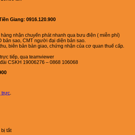
iền Giang: 0916.120.900
h hàng nhận chuyển phát nhanh qua bưu điện ( miễn phí)
 bản sao, CMT người đại diện bản sao.
thu, biên bản bàn giao, chứng nhận của cơ quan thuế cấp.
trực tiếp, qua teamviewer
ổng đài CSKH 19006276 – 0868 106068
900
 trực
.
ở
bị tắt