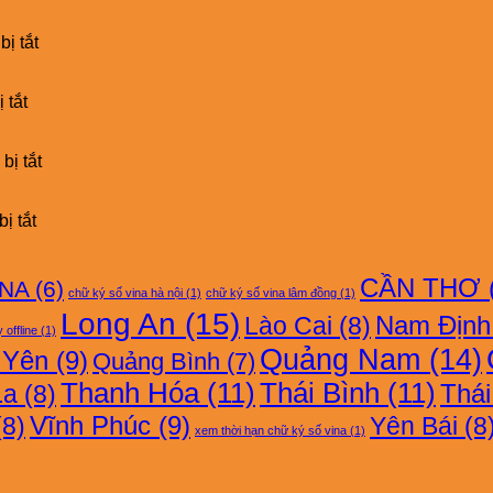
BẢNG
GIÁ
ở
CHỮ
ị tắt
BẢNG
KÝ
GIÁ
SỐ
ở
CHỮ
VNPT-
 tắt
BẢNG
KÝ
CA
GIÁ
SỐ
CHỮ
FAST-
ở
bị tắt
KÝ
CA
BẢNG
SỐ
GIÁ
FPT-
ở
CHỮ
ị tắt
CA
BẢNG
KÝ
GIÁ
SỐ
CHỮ
EASY-
CẦN THƠ
INA
(6)
chữ ký số vina hà nội
(1)
chữ ký số vina lâm đồng
(1)
KÝ
CA
Long An
(15)
SỐ
Nam Định
Lào Cai
(8)
 offline
(1)
VINA-
Quảng Nam
(14)
 Yên
(9)
Quảng Bình
(7)
CA
Thanh Hóa
(11)
Thái Bình
(11)
Thá
La
(8)
Vĩnh Phúc
(9)
8)
Yên Bái
(8
xem thời hạn chữ ký số vina
(1)