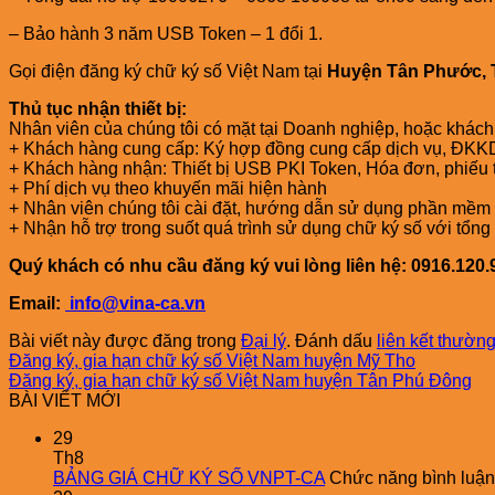
– Bảo hành 3 năm USB Token – 1 đổi 1.
Gọi điện đăng ký chữ ký số Việt Nam tại
Huyện Tân Phước, T
Thủ tục nhận thiết bị:
Nhân viên của chúng tôi có mặt tại Doanh nghiệp, hoặc khác
+ Khách hàng cung cấp: Ký hợp đồng cung cấp dịch vụ, ĐKKD
+ Khách hàng nhận: Thiết bị USB PKI Token, Hóa đơn, phiếu 
+ Phí dịch vụ theo khuyến mãi hiện hành
+ Nhân viên chúng tôi cài đặt, hướng dẫn sử dụng phần mềm 
+ Nhận hỗ trợ trong suốt quá trình sử dụng chữ ký số với t
Quý khách có nhu cầu đăng ký vui lòng liên hệ: 0916.120.
Email:
info@vina-ca.vn
Bài viết này được đăng trong
Đại lý
. Đánh dấu
liên kết thường
Đăng ký, gia hạn chữ ký số Việt Nam huyện Mỹ Tho
Đăng ký, gia hạn chữ ký số Việt Nam huyện Tân Phú Đông
BÀI VIẾT MỚI
29
Th8
BẢNG GIÁ CHỮ KÝ SỐ VNPT-CA
Chức năng bình luận 