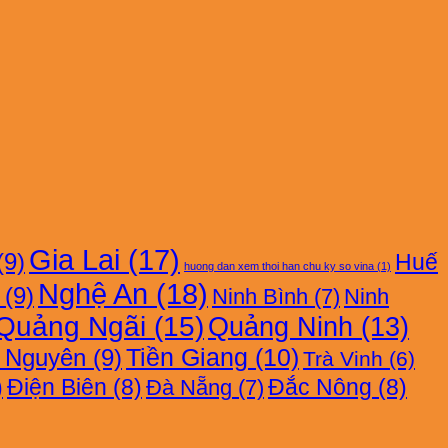
Gia Lai
(17)
(9)
Huế
huong dan xem thoi han chu ky so vina
(1)
Nghệ An
(18)
(9)
Ninh Bình
(7)
Ninh
Quảng Ngãi
(15)
Quảng Ninh
(13)
i Nguyên
(9)
Tiền Giang
(10)
Trà Vinh
(6)
)
Điện Biên
(8)
Đắc Nông
(8)
Đà Nẵng
(7)