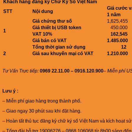
Khách hàng đăng ký Chữ Ký Số Việt Nam
Giá cước v
STT
Nội dung
1 năm
Giá chứng thư số
1,625,455
Giá thiết bị USB token
450.000
1
VAT 10%
162,545
Giá bán có VAT
1.485.000
Tổng thời gian sử dụng
12
2
Giá sau khuyến mại có VAT
1.210.000
Tư Vấn Trực tiếp:
0969 22.11.00 – 0916.120.900
–
Miễn phí US
Lưu ý :
– Miễn phí giao hàng trong thành phố.
– Giao ngay 30 phút sau khi đặt hàng.
– Hoàn tất thủ tục đăng ký chữ ký số Việt Nam và kích hoạt s
– Tổng đài hỗ trợ 19006276 – 0868 106068 từ 8h00 sáng đến 