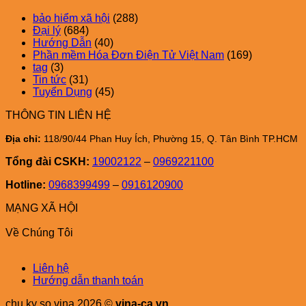
bảo hiểm xã hội
(288)
Đại lý
(684)
Hướng Dẫn
(40)
Phần mềm Hóa Đơn Điện Tử Việt Nam
(169)
tag
(3)
Tin tức
(31)
Tuyển Dụng
(45)
THÔNG TIN LIÊN HỆ
Địa chỉ:
118/90/44 Phan Huy Ích, Phường 15, Q. Tân Bình TP.HCM
Tổng đài CSKH:
19002122
–
0969221100
Hotline:
0968399499
–
0916120900
MẠNG XÃ HỘI
Về Chúng Tôi
Liên hệ
Hướng dẫn thanh toán
chu ky so vina 2026 ©
vina-ca.vn