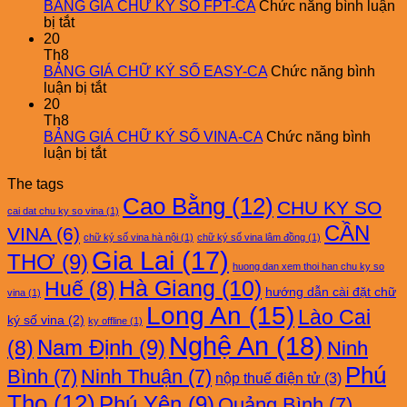
CA
CHỮ
BẢNG GIÁ CHỮ KÝ SỐ FPT-CA
Chức năng bình luận
ở
KÝ
bị tắt
BẢNG
SỐ
20
GIÁ
FAST-
Th8
CHỮ
CA
BẢNG GIÁ CHỮ KÝ SỐ EASY-CA
Chức năng bình
KÝ
ở
luận bị tắt
SỐ
BẢNG
20
FPT-
GIÁ
Th8
CA
CHỮ
BẢNG GIÁ CHỮ KÝ SỐ VINA-CA
Chức năng bình
KÝ
ở
luận bị tắt
SỐ
BẢNG
The tags
EASY-
GIÁ
Cao Bằng
(12)
CA
CHỮ
CHU KY SO
cai dat chu ky so vina
(1)
KÝ
CẦN
VINA
(6)
SỐ
chữ ký số vina hà nội
(1)
chữ ký số vina lâm đồng
(1)
VINA-
Gia Lai
(17)
THƠ
(9)
CA
huong dan xem thoi han chu ky so
Hà Giang
(10)
Huế
(8)
hướng dẫn cài đặt chữ
vina
(1)
Long An
(15)
Lào Cai
ký số vina
(2)
ky offline
(1)
Nghệ An
(18)
Nam Định
(9)
(8)
Ninh
Phú
Bình
(7)
Ninh Thuận
(7)
nộp thuế điện tử
(3)
Thọ
(12)
Phú Yên
(9)
Quảng Bình
(7)