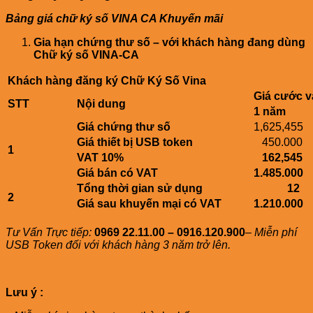
Bảng giá chữ ký số VINA CA Khuyến mãi
Gia hạn chứng thư số – với khách hàng đang dùng
Chữ ký số VINA-CA
Khách hàng đăng ký Chữ Ký Số Vina
Giá cước v
STT
Nội dung
1 năm
Giá chứng thư số
1,625,455
Giá thiết bị USB token
450.000
1
VAT 10%
162,545
Giá bán có VAT
1.485.000
Tổng thời gian sử dụng
12
2
Giá sau khuyến mại có VAT
1.210.000
Tư Vấn Trực tiếp:
0969 22.11.00 – 0916.120.900
–
Miễn phí
USB Token đối với khách hàng 3 năm trở lên.
Lưu ý :