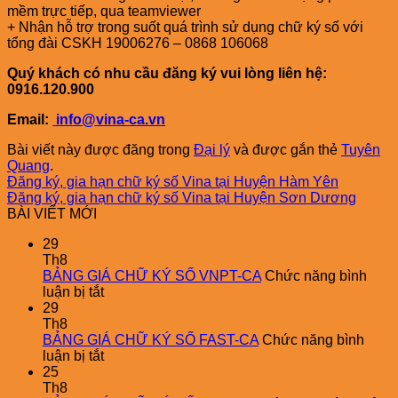
mềm trực tiếp, qua teamviewer
+ Nhận hỗ trợ trong suốt quá trình sử dụng chữ ký số với
tổng đài CSKH 19006276 – 0868 106068
Quý khách có nhu cầu đăng ký vui lòng liên hệ:
0916.120.900
Email:
info@vina-ca.vn
Bài viết này được đăng trong
Đại lý
và được gắn thẻ
Tuyên
Quang
.
Đăng ký, gia hạn chữ ký số Vina tại Huyện Hàm Yên
Đăng ký, gia hạn chữ ký số Vina tại Huyện Sơn Dương
BÀI VIẾT MỚI
29
Th8
BẢNG GIÁ CHỮ KÝ SỐ VNPT-CA
Chức năng bình
ở
luận bị tắt
BẢNG
29
GIÁ
Th8
CHỮ
BẢNG GIÁ CHỮ KÝ SỐ FAST-CA
Chức năng bình
KÝ
ở
luận bị tắt
SỐ
BẢNG
25
VNPT-
GIÁ
Th8