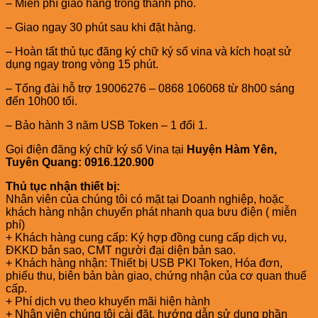
– Miễn phí giao hàng trong thành phố.
– Giao ngay 30 phút sau khi đặt hàng.
– Hoàn tất thủ tục đăng ký chữ ký số vina và kích hoạt sử
dụng ngay trong vòng 15 phút.
– Tổng đài hỗ trợ 19006276 – 0868 106068 từ 8h00 sáng
đến 10h00 tối.
– Bảo hành 3 năm USB Token – 1 đổi 1.
Gọi điện đăng ký chữ ký số Vina tại
Huyện Hàm Yên,
Tuyên Quang: 0916.120.900
Thủ tục nhận thiết bị:
Nhân viên của chúng tôi có mặt tại Doanh nghiệp, hoặc
khách hàng nhận chuyển phát nhanh qua bưu điện ( miễn
phí)
+ Khách hàng cung cấp: Ký hợp đồng cung cấp dịch vụ,
ĐKKD bản sao, CMT người đại diện bản sao.
+ Khách hàng nhận: Thiết bị USB PKI Token, Hóa đơn,
phiếu thu, biên bản bàn giao, chứng nhận của cơ quan thuế
cấp.
+ Phí dịch vụ theo khuyến mãi hiện hành
+ Nhân viên chúng tôi cài đặt, hướng dẫn sử dụng phần