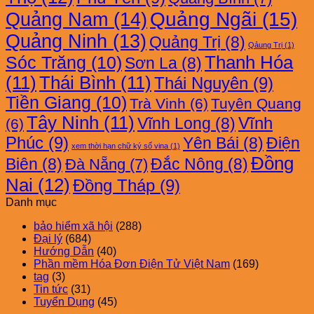
Quảng Nam
(14)
Quảng Ngãi
(15)
Quảng Ninh
(13)
Quảng Trị
(8)
Qảung Trị
(1)
Thanh Hóa
Sóc Trăng
(10)
Sơn La
(8)
(11)
Thái Bình
(11)
Thái Nguyên
(9)
Tiền Giang
(10)
Trà Vinh
(6)
Tuyên Quang
Tây Ninh
(11)
Vĩnh
Vĩnh Long
(8)
(6)
Phúc
(9)
Yên Bái
(8)
Điện
xem thời hạn chữ ký số vina
(1)
Đồng
Biên
(8)
Đắc Nông
(8)
Đà Nẵng
(7)
Nai
(12)
Đồng Tháp
(9)
Danh mục
bảo hiểm xã hội
(288)
Đại lý
(684)
Hướng Dẫn
(40)
Phần mềm Hóa Đơn Điện Tử Việt Nam
(169)
tag
(3)
Tin tức
(31)
Tuyển Dụng
(45)