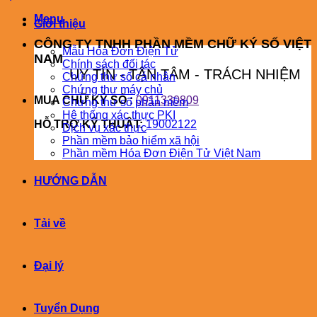
Menu
Giới thiệu
CÔNG TY TNHH PHẦN MỀM CHỮ KÝ SỐ VIỆT
Mẫu Hóa Đơn Điện Tử
NAM
Chính sách đối tác
UY TÍN - TẬN TÂM - TRÁCH NHIỆM
Chứng thư số cá nhân
Chứng thư máy chủ
MUA CHỮ KÝ SỐ :
0911330809
Chứng thư số phần mềm
Hệ thống xác thực PKI
HỖ TRỢ KỸ THUÂT:
19002122
Dịch vụ xác thực
Phần mềm bảo hiểm xã hội
Phần mềm Hóa Đơn Điện Tử Việt Nam
HƯỚNG DẪN
Tải về
Đại lý
Tuyển Dụng