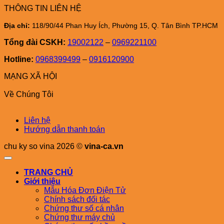
THÔNG TIN LIÊN HỆ
Địa chỉ:
118/90/44 Phan Huy Ích, Phường 15, Q. Tân Bình TP.HCM
Tổng đài CSKH:
19002122
–
0969221100
Hotline:
0968399499
–
0916120900
MẠNG XÃ HỘI
Về Chúng Tôi
Liên hệ
Hướng dẫn thanh toán
chu ky so vina 2026 ©
vina-ca.vn
TRANG CHỦ
Giới thiệu
Mẫu Hóa Đơn Điện Tử
Chính sách đối tác
Chứng thư số cá nhân
Chứng thư máy chủ