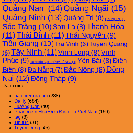
Quảng Nam
(14)
Quảng Ngãi
(15)
Quảng Ninh
(13)
Quảng Trị
(8)
Qảung Trị
(1)
Thanh Hóa
Sóc Trăng
(10)
Sơn La
(8)
(11)
Thái Bình
(11)
Thái Nguyên
(9)
Tiền Giang
(10)
Trà Vinh
(6)
Tuyên Quang
Tây Ninh
(11)
Vĩnh
Vĩnh Long
(8)
(6)
Phúc
(9)
Yên Bái
(8)
Điện
xem thời hạn chữ ký số vina
(1)
Đồng
Biên
(8)
Đắc Nông
(8)
Đà Nẵng
(7)
Nai
(12)
Đồng Tháp
(9)
Danh mục
bảo hiểm xã hội
(288)
Đại lý
(684)
Hướng Dẫn
(40)
Phần mềm Hóa Đơn Điện Tử Việt Nam
(169)
tag
(3)
Tin tức
(31)
Tuyển Dụng
(45)