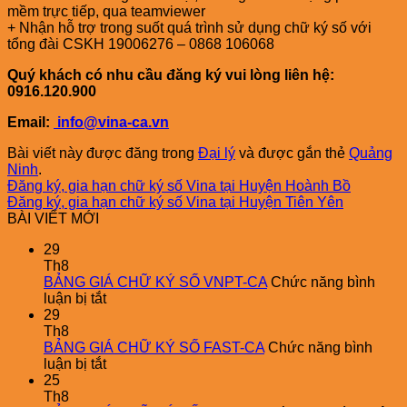
mềm trực tiếp, qua teamviewer
+ Nhận hỗ trợ trong suốt quá trình sử dụng chữ ký số với
tổng đài CSKH 19006276 – 0868 106068
Quý khách có nhu cầu đăng ký vui lòng liên hệ:
0916.120.900
Email:
info@vina-ca.vn
Bài viết này được đăng trong
Đại lý
và được gắn thẻ
Quảng
Ninh
.
Đăng ký, gia hạn chữ ký số Vina tại Huyện Hoành Bồ
Đăng ký, gia hạn chữ ký số Vina tại Huyện Tiên Yên
BÀI VIẾT MỚI
29
Th8
BẢNG GIÁ CHỮ KÝ SỐ VNPT-CA
Chức năng bình
ở
luận bị tắt
BẢNG
29
GIÁ
Th8
CHỮ
BẢNG GIÁ CHỮ KÝ SỐ FAST-CA
Chức năng bình
KÝ
ở
luận bị tắt
SỐ
BẢNG
25
VNPT-
GIÁ
Th8