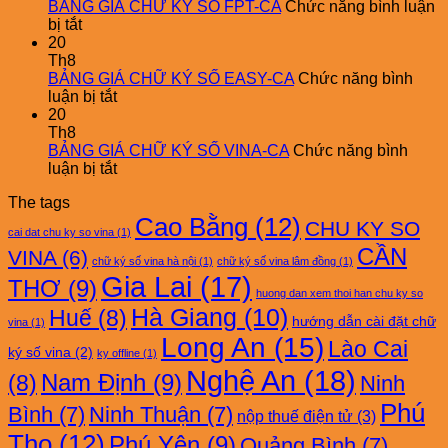
CA
CHỮ
BẢNG GIÁ CHỮ KÝ SỐ FPT-CA
Chức năng bình luận
ở
KÝ
bị tắt
BẢNG
SỐ
20
GIÁ
FAST-
Th8
CHỮ
CA
BẢNG GIÁ CHỮ KÝ SỐ EASY-CA
Chức năng bình
KÝ
ở
luận bị tắt
SỐ
BẢNG
20
FPT-
GIÁ
Th8
CA
CHỮ
BẢNG GIÁ CHỮ KÝ SỐ VINA-CA
Chức năng bình
KÝ
ở
luận bị tắt
SỐ
BẢNG
The tags
EASY-
GIÁ
Cao Bằng
(12)
CA
CHỮ
CHU KY SO
cai dat chu ky so vina
(1)
KÝ
CẦN
VINA
(6)
SỐ
chữ ký số vina hà nội
(1)
chữ ký số vina lâm đồng
(1)
VINA-
Gia Lai
(17)
THƠ
(9)
CA
huong dan xem thoi han chu ky so
Hà Giang
(10)
Huế
(8)
hướng dẫn cài đặt chữ
vina
(1)
Long An
(15)
Lào Cai
ký số vina
(2)
ky offline
(1)
Nghệ An
(18)
Nam Định
(9)
(8)
Ninh
Phú
Bình
(7)
Ninh Thuận
(7)
nộp thuế điện tử
(3)
Thọ
(12)
Phú Yên
(9)
Quảng Bình
(7)