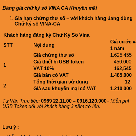
Bảng giá chữ ký số VINA CA Khuyến mãi
Gia hạn chứng thư số – với khách hàng đang dùng
Chữ ký số VINA-CA
Khách hàng đăng ký Chữ Ký Số Vina
Giá cước v
STT
Nội dung
1 năm
Giá chứng thư số
1,625,455
Giá thiết bị USB token
450.000
1
VAT 10%
162,545
Giá bán có VAT
1.485.000
Tổng thời gian sử dụng
12
2
Giá sau khuyến mại có VAT
1.210.000
Tư Vấn Trực tiếp:
0969 22.11.00 – 0916.120.900
–
Miễn phí
USB Token đối với khách hàng 3 năm trở lên.
Lưu ý :