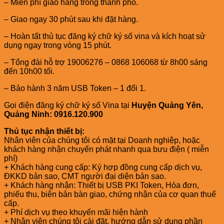
– Miễn phí giao hàng trong thành phố.
– Giao ngay 30 phút sau khi đặt hàng.
– Hoàn tất thủ tục đăng ký chữ ký số vina và kích hoạt sử
dụng ngay trong vòng 15 phút.
– Tổng đài hỗ trợ 19006276 – 0868 106068 từ 8h00 sáng
đến 10h00 tối.
– Bảo hành 3 năm USB Token – 1 đổi 1.
Gọi điện đăng ký chữ ký số Vina tại
Huyện Quảng Yên,
Quảng Ninh: 0916.120.900
Thủ tục nhận thiết bị:
Nhân viên của chúng tôi có mặt tại Doanh nghiệp, hoặc
khách hàng nhận chuyển phát nhanh qua bưu điện ( miễn
phí)
+ Khách hàng cung cấp: Ký hợp đồng cung cấp dịch vụ,
ĐKKD bản sao, CMT người đại diện bản sao.
+ Khách hàng nhận: Thiết bị USB PKI Token, Hóa đơn,
phiếu thu, biên bản bàn giao, chứng nhận của cơ quan thuế
cấp.
+ Phí dịch vụ theo khuyến mãi hiện hành
+ Nhân viên chúng tôi cài đặt, hướng dẫn sử dụng phần