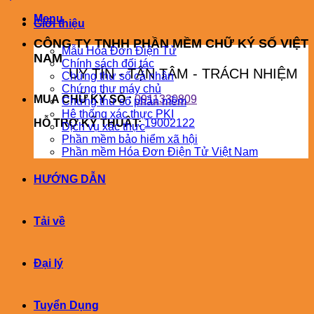
Menu
Giới thiệu
CÔNG TY TNHH PHẦN MỀM CHỮ KÝ SỐ VIỆT
Mẫu Hóa Đơn Điện Tử
NAM
Chính sách đối tác
UY TÍN - TẬN TÂM - TRÁCH NHIỆM
Chứng thư số cá nhân
Chứng thư máy chủ
MUA CHỮ KÝ SỐ :
0911330809
Chứng thư số phần mềm
Hệ thống xác thực PKI
HỖ TRỢ KỸ THUÂT:
19002122
Dịch vụ xác thực
Phần mềm bảo hiểm xã hội
Phần mềm Hóa Đơn Điện Tử Việt Nam
HƯỚNG DẪN
Tải về
Đại lý
Tuyển Dụng