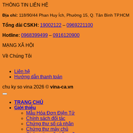
THÔNG TIN LIÊN HỆ
Địa chỉ:
118/90/44 Phan Huy Ích, Phường 15, Q. Tân Bình TP.HCM
Tổng đài CSKH:
19002122
–
0969221100
Hotline:
0968399499
–
0916120900
MẠNG XÃ HỘI
Về Chúng Tôi
Liên hệ
Hướng dẫn thanh toán
chu ky so vina 2026 ©
vina-ca.vn
TRANG CHỦ
Giới thiệu
Mẫu Hóa Đơn Điện Tử
Chính sách đối tác
Chứng thư số cá nhân
Chứng thư máy chủ