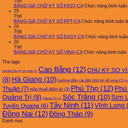
Th8
BẢNG GIÁ CHỮ KÝ SỐ FAST-CA
Chức năng bình luận b
25
Th8
BẢNG GIÁ CHỮ KÝ SỐ FPT-CA
Chức năng bình luận bị
20
Th8
BẢNG GIÁ CHỮ KÝ SỐ EASY-CA
Chức năng bình luận 
20
Th8
BẢNG GIÁ CHỮ KÝ SỐ VINA-CA
Chức năng bình luận b
The tags
Cao Bằng
(12)
CHU KY SO V
cai dat chu ky so vina
(1)
Hà Giang
(10)
(8)
hướng dẫn cài đặt chữ ký số vina
(2)
ky
Phú Thọ
(12)
Phú
Thuận
(7)
nộp thuế điện tử
(3)
Sóc Trăng
(10)
Quảng Trị
(8)
Sơn 
Qảung Trị
(1)
Tây Ninh
(11)
Vĩnh Long
(
Tuyên Quang
(6)
Đồng Nai
(12)
Đồng Tháp
(9)
Danh mục