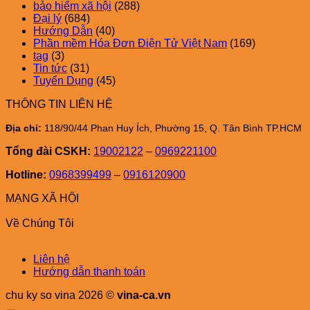
bảo hiểm xã hội
(288)
Đại lý
(684)
Hướng Dẫn
(40)
Phần mềm Hóa Đơn Điện Tử Việt Nam
(169)
tag
(3)
Tin tức
(31)
Tuyển Dụng
(45)
THÔNG TIN LIÊN HỆ
Địa chỉ:
118/90/44 Phan Huy Ích, Phường 15, Q. Tân Bình TP.HCM
Tổng đài CSKH:
19002122
–
0969221100
Hotline:
0968399499
–
0916120900
MẠNG XÃ HỘI
Về Chúng Tôi
Liên hệ
Hướng dẫn thanh toán
chu ky so vina 2026 ©
vina-ca.vn