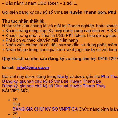
– Bảo hành 3 năm USB Token – 1 đổi 1.
Gọi điện đăng ký chữ ký số Vina tại
Huyện Thanh Sơn, Phú T
Thủ tục nhận thiết bị:
Nhân viên của chúng tôi có mặt tại Doanh nghiệp, hoặc khác
+ Khách hàng cung cấp: Ký hợp đồng cung cấp dịch vụ, ĐKKD
+ Khách hàng nhận: Thiết bị USB PKI Token, Hóa đơn, phiếu 
+ Phí dịch vụ theo khuyến mãi hiện hành
+ Nhân viên chúng tôi cài đặt, hướng dẫn sử dụng phần mềm 
+ Nhận hỗ trợ trong suốt quá trình sử dụng chữ ký số với t
Quý khách có nhu cầu đăng ký vui lòng liên hệ: 0916.120.
Email:
info@vina-ca.vn
Bài viết này được đăng trong
Đại lý
và được gắn thẻ
Phú Thọ
Đăng ký, gia hạn chữ ký số Vina tại Huyện Thanh Ba
Đăng ký, gia hạn chữ ký số Vina tại Huyện Thanh Thủy
BÀI VIẾT MỚI
29
Th8
BẢNG GIÁ CHỮ KÝ SỐ VNPT-CA
Chức năng bình luận 
29