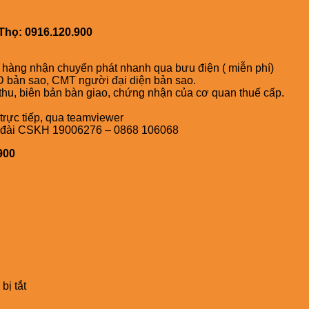
họ: 0916.120.900
h hàng nhận chuyển phát nhanh qua bưu điện ( miễn phí)
 bản sao, CMT người đại diện bản sao.
thu, biên bản bàn giao, chứng nhận của cơ quan thuế cấp.
trực tiếp, qua teamviewer
ổng đài CSKH 19006276 – 0868 106068
900
.
ở
bị tắt
BẢNG