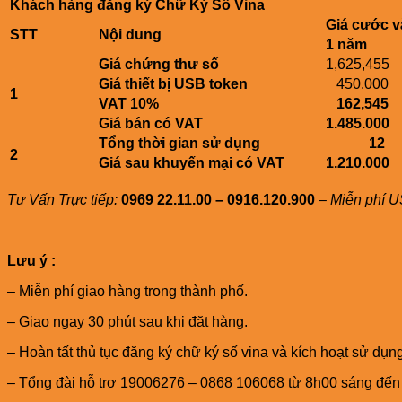
Khách hàng đăng ký Chữ Ký Số Vina
Giá cước v
STT
Nội dung
1 năm
Giá chứng thư số
1,625,455
Giá thiết bị USB token
450.000
1
VAT 10%
162,545
Giá bán có VAT
1.485.000
Tổng thời gian sử dụng
12
2
Giá sau khuyến mại có VAT
1.210.000
Tư Vấn Trực tiếp:
0969 22.11.00 – 0916.120.900
–
Miễn phí U
Lưu ý :
– Miễn phí giao hàng trong thành phố.
– Giao ngay 30 phút sau khi đặt hàng.
– Hoàn tất thủ tục đăng ký chữ ký số vina và kích hoạt sử dụn
– Tổng đài hỗ trợ 19006276 – 0868 106068 từ 8h00 sáng đến 