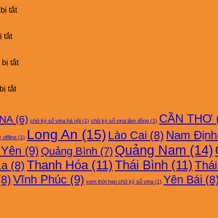
GIÁ
ở
CHỮ
ị tắt
BẢNG
KÝ
GIÁ
SỐ
ở
CHỮ
VNPT-
 tắt
BẢNG
KÝ
CA
GIÁ
SỐ
CHỮ
FAST-
ở
bị tắt
KÝ
CA
BẢNG
SỐ
GIÁ
FPT-
ở
CHỮ
ị tắt
CA
BẢNG
KÝ
GIÁ
SỐ
CHỮ
EASY-
CẦN THƠ
INA
(6)
chữ ký số vina hà nội
(1)
chữ ký số vina lâm đồng
(1)
KÝ
CA
Long An
(15)
SỐ
Nam Định
Lào Cai
(8)
 offline
(1)
VINA-
Quảng Nam
(14)
 Yên
(9)
Quảng Bình
(7)
CA
Thanh Hóa
(11)
Thái Bình
(11)
Thá
La
(8)
Vĩnh Phúc
(9)
8)
Yên Bái
(8
xem thời hạn chữ ký số vina
(1)