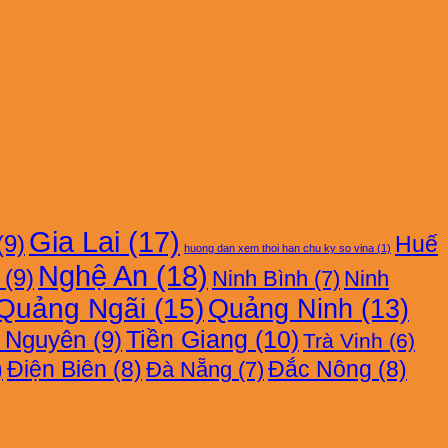
Gia Lai
(17)
(9)
Huế
huong dan xem thoi han chu ky so vina
(1)
Nghệ An
(18)
(9)
Ninh Bình
(7)
Ninh
Quảng Ngãi
(15)
Quảng Ninh
(13)
i Nguyên
(9)
Tiền Giang
(10)
Trà Vinh
(6)
)
Điện Biên
(8)
Đắc Nông
(8)
Đà Nẵng
(7)