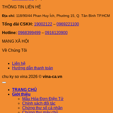
THÔNG TIN LIÊN HỆ
Địa chỉ:
118/90/44 Phan Huy Ích, Phường 15, Q. Tân Bình TP.HCM
Tổng đài CSKH:
19002122
–
0969221100
Hotline:
0968399499
–
0916120900
MẠNG XÃ HỘI
Về Chúng Tôi
Liên hệ
Hướng dẫn thanh toán
chu ky so vina 2026 ©
vina-ca.vn
TRANG CHỦ
Giới thiệu
Mẫu Hóa Đơn Điện Tử
Chính sách đối tác
Chứng thư số cá nhân
Chứng thư máy chủ