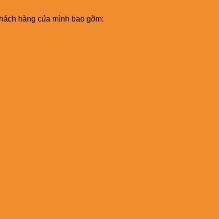
hách hàng c
ủ
a mình bao g
ồ
m: