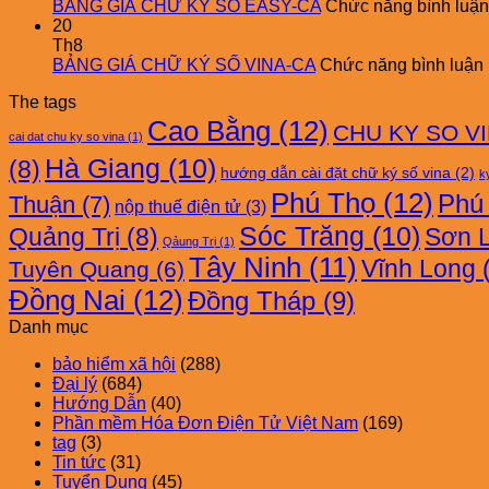
BẢNG GIÁ CHỮ KÝ SỐ EASY-CA
Chức năng bình luận 
20
Th8
BẢNG GIÁ CHỮ KÝ SỐ VINA-CA
Chức năng bình luận b
The tags
Cao Bằng
(12)
CHU KY SO V
cai dat chu ky so vina
(1)
Hà Giang
(10)
(8)
hướng dẫn cài đặt chữ ký số vina
(2)
ky
Phú Thọ
(12)
Phú
Thuận
(7)
nộp thuế điện tử
(3)
Sóc Trăng
(10)
Quảng Trị
(8)
Sơn 
Qảung Trị
(1)
Tây Ninh
(11)
Vĩnh Long
(
Tuyên Quang
(6)
Đồng Nai
(12)
Đồng Tháp
(9)
Danh mục
bảo hiểm xã hội
(288)
Đại lý
(684)
Hướng Dẫn
(40)
Phần mềm Hóa Đơn Điện Tử Việt Nam
(169)
tag
(3)
Tin tức
(31)
Tuyển Dụng
(45)