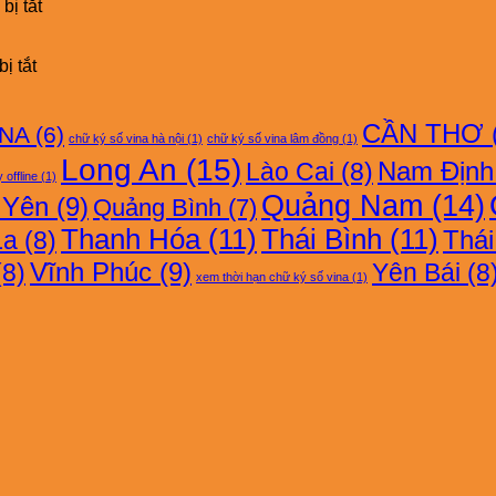
CHỮ
FAST-
ở
bị tắt
KÝ
CA
BẢNG
SỐ
GIÁ
FPT-
ở
CHỮ
ị tắt
CA
BẢNG
KÝ
GIÁ
SỐ
CHỮ
EASY-
CẦN THƠ
INA
(6)
chữ ký số vina hà nội
(1)
chữ ký số vina lâm đồng
(1)
KÝ
CA
Long An
(15)
SỐ
Nam Định
Lào Cai
(8)
 offline
(1)
VINA-
Quảng Nam
(14)
 Yên
(9)
Quảng Bình
(7)
CA
Thanh Hóa
(11)
Thái Bình
(11)
Thá
La
(8)
Vĩnh Phúc
(9)
8)
Yên Bái
(8
xem thời hạn chữ ký số vina
(1)