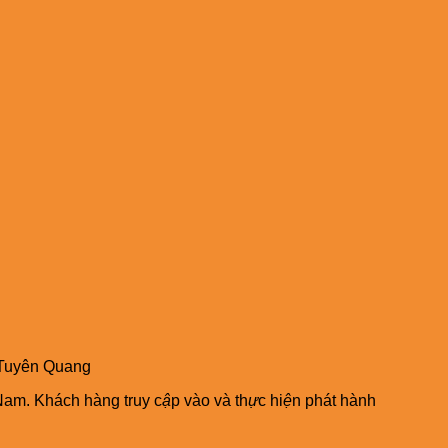
 Tuyên Quang
Nam. Khách hàng truy c
ậ
p vào và th
ự
c hi
ệ
n phát hành