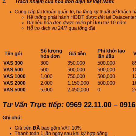
1. Trách nhiệm của hóa đơn điện tử Việt Nam:
Cung c
ấ
p tài kho
ả
n qu
ả
n tr
ị
, h
ạ
t
ầ
ng k
ỹ
thu
ậ
t
để
khách h
H
ệ
th
ố
ng phát hành HDDT
đượ
c
đặ
t t
ạ
i Datacenter
D
ữ
li
ệ
u hóa
đơ
n
đượ
c mi
ễ
n phí l
ư
u tr
ữ
10 n
ă
m
H
ỗ
tr
ợ
d
ị
ch v
ụ
24/7 qua t
ổ
ng
đ
ài
Số lượng
Phí khởi tạo
Tên gói
Giá tiền
hóa đơn
lần đầu
VAS 300
300
350,000
500,000
8
VAS 500
500
500,000
500,000
1
VAS 1000
1,000
750,000
500,000
1
VAS 2000
2,000
1,150,000
500,000
1
VAS 5000
5,000
2,450,000
0
2
Tư Vấn Trực tiếp:
0969 22.11.00 – 0916
Ghi chú:
Giá trên
ĐÃ
bao g
ồ
m VAT 10%
Thanh toán 1 l
ầ
n ngay sau khi k
ý
h
ợ
p
đồ
ng