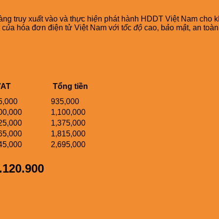
àng truy xu
ấ
t vào và th
ự
c hi
ệ
n phát hành HDDT Việt Nam cho k
 c
ủ
a hóa đơn điện tử Việt Nam v
ớ
i t
ố
c
độ
cao, b
ả
o m
ậ
t, an toàn
VAT
Tổng tiền
5,000
935,000
00,000
1,100,000
25,000
1,375,000
65,000
1,815,000
45,000
2,695,000
.120.900