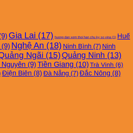
Gia Lai
(17)
(9)
Huế
huong dan xem thoi han chu ky so vina
(1)
Nghệ An
(18)
(9)
Ninh Bình
(7)
Ninh
Quảng Ngãi
(15)
Quảng Ninh
(13)
i Nguyên
(9)
Tiền Giang
(10)
Trà Vinh
(6)
)
Điện Biên
(8)
Đắc Nông
(8)
Đà Nẵng
(7)