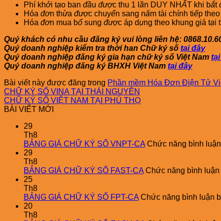
Phí kh
ở
i t
ạ
o ban
đầ
u
đượ
c thu 1 l
ầ
n DUY NH
Ấ
T khi b
ắ
t
Hóa
đơ
n th
ừ
a
đượ
c chuy
ể
n sang n
ă
m tài chính ti
ế
p the
Hóa
đơ
n mua b
ổ
sung
đượ
c áp d
ụ
ng theo khung giá t
ạ
i 
Quý khách có nhu cầu đăng ký vui lòng liên hệ: 0868.10.6
Quý doanh nghiệp kiểm tra thời han Chữ ký số
tại đây
Quý doanh nghiệp đăng ký gia hạn chữ ký số Việt Nam
tạ
Quý doanh nghiệp đăng ký BHXH Việt Nam
tại đây
Bài viết này được đăng trong
Phần mềm Hóa Đơn Điện Tử Vi
CHỮ KÝ SỐ VINA TẠI THÁI NGUYÊN
CHỮ KÝ SỐ VIỆT NAM TẠI PHÚ THỌ
BÀI VIẾT MỚI
29
Th8
BẢNG GIÁ CHỮ KÝ SỐ VNPT-CA
Chức năng bình luận 
29
Th8
BẢNG GIÁ CHỮ KÝ SỐ FAST-CA
Chức năng bình luận b
25
Th8
BẢNG GIÁ CHỮ KÝ SỐ FPT-CA
Chức năng bình luận bị
20
Th8