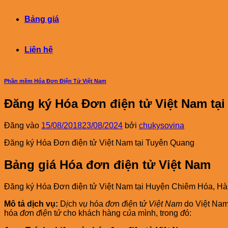
Bảng giá
Liên hệ
Phần mềm Hóa Đơn Điện Tử Việt Nam
Đăng ký Hóa Đơn điện tử Việt Nam tạ
Đăng vào
15/08/2018
23/08/2024
bởi
chukysovina
Đăng ký Hóa Đơn điện tử Việt Nam tại Tuyên Quang
Bảng giá Hóa đơn điện tử Việt Nam
Đăng ký Hóa Đơn điện tử Việt Nam ​tại Huyện Chiêm Hóa, H
Mô tả dịch vụ:
D
ị
ch v
ụ
hóa
đơ
n
đ
i
ệ
n t
ử Việt Nam
do Việt Nam
hóa
đơ
n
đ
i
ệ
n t
ử
cho khách hàng c
ủ
a mình, trong
đ
ó: