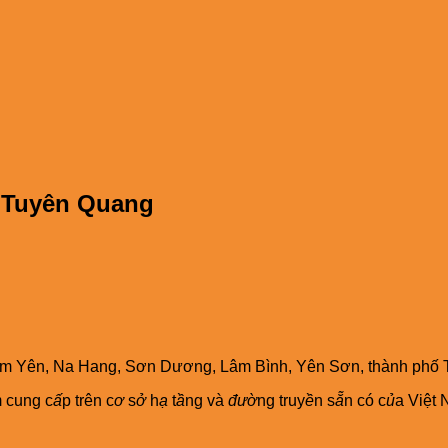
i Tuyên Quang
àm Yên‎, Na Hang, Sơn Dương, Lâm Bình, Yên Sơn‎, thành phố
 cung c
ấ
p trên c
ơ
s
ở
h
ạ
t
ầ
ng và
đườ
ng truy
ề
n s
ẵ
n có c
ủ
a Việt 